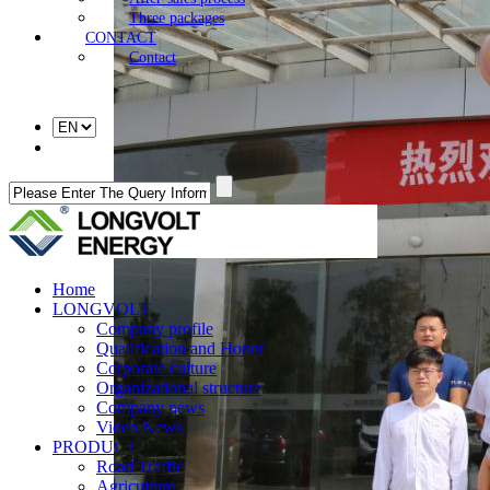
Three packages
CONTACT
Contact
Home
LONGVOLT
Company profile
Qualification and Honor
Corporate culture
Organizational structure
Company news
Video News
PRODUCT
Road Traffic
Agriculture