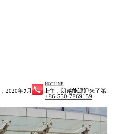
HOTLINE
后，
2020
年
月
16
日上午，
朗越能源迎来了第
9
+86-550-7869159