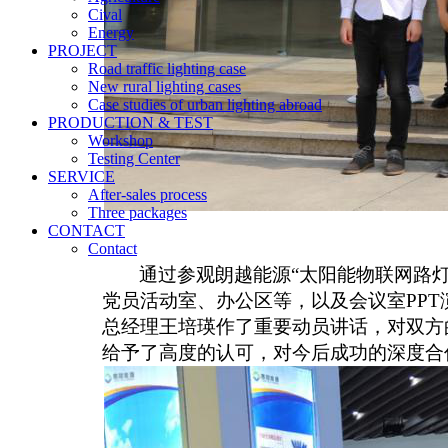
Cival
Energy
PROJECT
Road traffic lighting case
New rural lighting cases
Case studies of urban lighting abroad
PRODUCTION & TEST
Workshop
Testing Center
SERVICE
After-sales process
Three packages
CONTACT
Contact
通过
参观朗越能源
“太阳能物联网路
党员活动室、办公区等，
以及
会议室
PPT
总经理王培瑛作了重要动员讲话，对双方
给予了高度的认可，对今后成功的
深度合