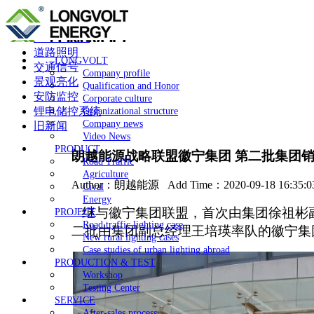
投资者关系
道路照明
LONGVOLT
交通信号
Company profile
景观亮化
Qualification and Honor
安防监控
Corporate culture
锂电储控系统
Organizational structure
Company news
旧新闻
Video News
PRODUCT
朗越能源战略联盟徽宁集团 第二批集团
Road Traffic
Agriculture
Author：
朗越能源
Add Time：2020-09-18 16:35:
Cival
Energy
继与
徽宁集团
联盟
，首次由集团徐祖彬
PROJECT
Road traffic lighting case
二批由集团副总经理王培瑛率
队
的徽宁集
New rural lighting cases
Case studies of urban lighting abroad
PRODUCTION & TEST
Workshop
Testing Center
SERVICE
After-sales process